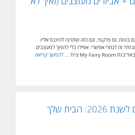
ם + אביזרים מעוצבים (ואיך לא
ם בטוח, גם פרקטי, וגם כזה שתרצו להיכנס אליו
ות? זה לגמרי אפשרי. אפילו בלי להפוך למעצבים
עיצוב
My  ציוד …
להמשך קריאה
חדר
תינוקות
חלומי:
רהיטים
איכותיים
+
טרנדים חמים בעיצוב פנים ובחירת רהיטים לשנת 2026: הבית שלך
אביזרים
מעוצבים
(ואיך
לא