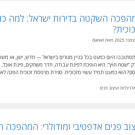
הבית
המודרני
הפכה השקטה בדירות ישראל: למה כו
וכית?
מאת
daniel
סתובבו היום כמעט בכל בניין מגורים בישראל — חדש, ישן, או מ
ק “שטח חוץ”. היא הופכת לפינת עבודה, חדר משחקים, פינת אוכל, א
ם? הוא כמעט תמיד עשוי מזכוכית. סגירת מרפסת זכוכית הפכה לא
טגוריות
דריכלות ועיצוב פנים
צוב פנים אדפטיבי ומודולרי: המהפכה 