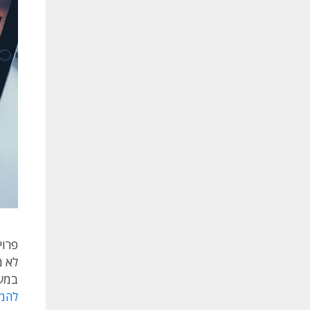
פרוי
לא מ
במשר
להמש