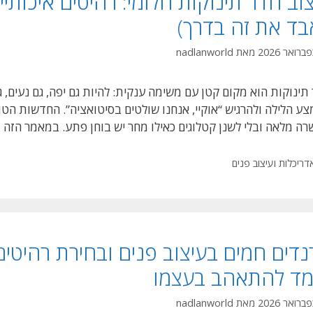
וב חדר תינוקות חלומי: רהיטים איכותיי
בד את זה בדרך)
מאת
nadlanworld
תינוקות הוא מקום קטן עם משימה ענקית: להיות גם יפה, גם נעים, ג
ע הלילה ולהרגיש “אוקיי, אנחנו שולטים בסיטואציה”. החדשות הטוב
 מלאה ובלי לשנן קטלוגים כאילו מחר יש בוחן פתע. במאמר הזה באדיבות Fairy Room
טגוריות
דריכלות ועיצוב פנים
מד להתאהב בעצמו
מאת
nadlanworld