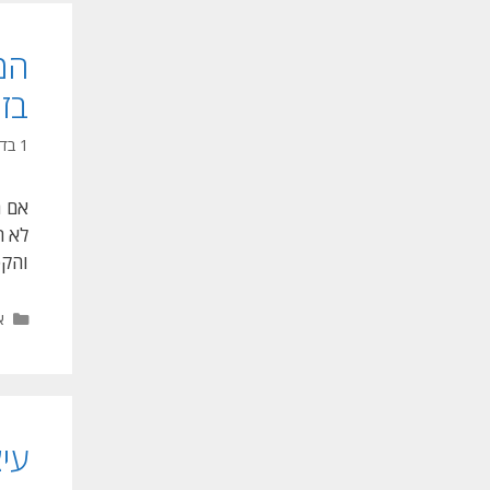
המ
בזכ
1 בדצמבר 2025
אם ת
לא ר
והקס
ק
א
עי