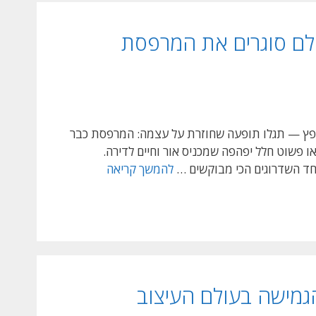
לם סוגרים את המרפסת
שופץ — תגלו תופעה שחוזרת על עצמה: המרפסת כבר
ו פשוט חלל יפהפה שמכניס אור וחיים לדירה.
המהפכה
חד השדרוגים הכי מבוקשים …
להמשך קריאה
השקטה
בדירות
ישראל:
למה
כולם
סוגרים
הגמישה בעולם העיצוב
את
המרפסת