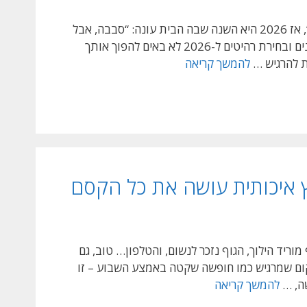
לאבד
את
אם 2025 הייתה השנה שבה כולם אמרו “די, אני חייב/ת לסדר את הבית”, אז 2026 היא השנה שבה הבית עונה: “סבבה, אבל
זה
בוא/י נעשה את זה חכם, נעים, וממש יפה”. הטרנדים החדשים בעיצוב פנים ובחירת רהיטים ל-2026 לא באים להפוך אותך
בדרך)
טרנדים
ת להרגיש …
להמשך קריאה
חמים
בעיצוב
פנים
ובחירת
רהיטים
לשנת
עץ איכותית עושה את כל הקסם
2026:
הבית
שלך
עומד
ריד הילוך, הגוף נזכר לנשום, והטלפון… טוב, גם
להתאהב
מקום שמרגיש כמו חופשה שקטה באמצע השבוע – זו
בעצמו
עיצוב
שה, …
להמשך קריאה
חדר