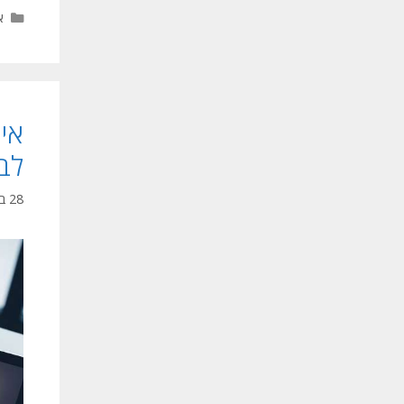
ק
א
אי
לב
28 בדצמבר 2025