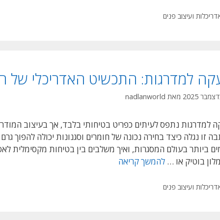
לבחור
משרד
טגוריות
דריכלות ועיצוב פנים
הנדסה
ואדריכלות
לפרויקט
בנייה
קה למדרגות: התכשיט האדריכלי של הב
–
המדריך
מאת
nadlanworld
המלא
לבעלי
 למדרגות נתפס לעיתים כפריט בטיחותי בלבד, אך בעיצוב המודרנ
נכסים
ה זו נגלה כיצד בחירה נכונה של חומרים וסגנונות יכולה להפוך גר
ם ביותר בעולם המסגרות, ואיך משלבים בין בטיחות מקסימלית לאס
מעקה
לון בוטיק או …
להמשך קריאה
למדרגות:
התכשיט
טגוריות
דריכלות ועיצוב פנים
האדריכלי
של