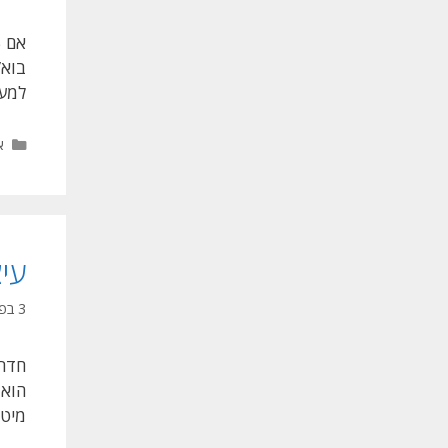
למעצ
ק
א
עי
3 בפברואר 2026
חדר 
הוא 
מיטת