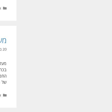
ק
א
מע
20 בדצמבר 2025
מעקה
בכתב
החמי
של מ
ק
א