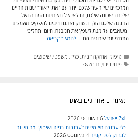
המרכזיים של העיר שלכם. יחד עם זאת, לאורך שנות החיים
שלכם בשכונה שלכם, הבלאי של תשתיות המחיה ושל
המבנה שלכם הולך ונשחק ואתם חייבים להשקיע מאמצים
ומשאבים על מנת לשפץ את המבנה. היום, תהליכי
ייצוג
התחדשות עירונית הם …
להמשך קריאה
הדיירים
בפרויקטים
קטגוריות
טיפול ואחזקה לבית
,
כללי
,
משפטי
,
שיפוצים
של
תגיות
פינוי בינוי
,
תמא 38
תמא
38
ושל
פינוי
מאמרים אחרונים באתר
בינוי
7xl ישראל
6 באוגוסט 2026
כלי עבודה חשמליים לעבודות בנייה ושיפוץ: מה חשוב
לבדוק לפני קנייה
4 באוגוסט 2026