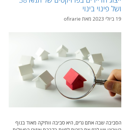
חייב
ושל פינוי בינוי
עורכי
דין
19 ביולי 2023
מאת
ofirarie
מומחים
בפיננסים
ומסחר?
הסביבה שבה אתם גרים, היא סביבה וותיקה מאוד בנוף
העירוני ויש לכם את הזכות לחיות בקרבת איזורי הפעילות