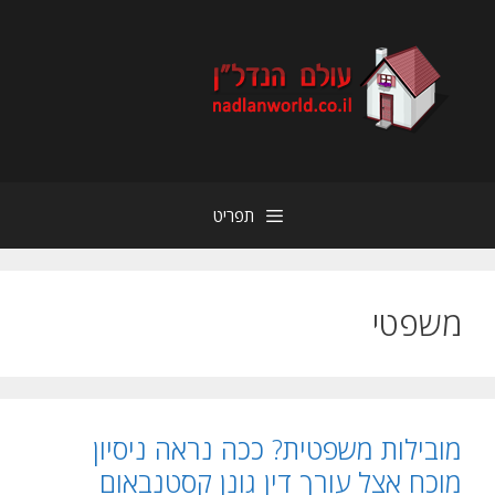
דלג
תוכן
תפריט
משפטי
מובילות משפטית? ככה נראה ניסיון
מוכח אצל עורך דין גונן קסטנבאום