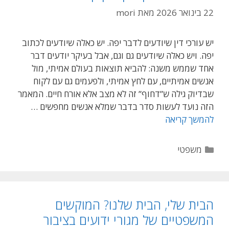
22 בינואר 2026
מאת
mori
יש עורכי דין שיודעים לדבר יפה. יש כאלה שיודעים לכתוב
יפה. ויש כאלה שיודעים גם וגם, אבל בעיקר יודעים דבר
אחד שממש משנה: להביא תוצאות בעולם אמיתי, מול
אנשים אמיתיים, עם לחץ אמיתי, ולפעמים גם עם לקוח
שבדיוק גילה ש”דחוף” זה לא מצב אלא אורח חיים. המאמר
הזה נועד לעשות סדר בדבר שמלא אנשים מחפשים …
מובילות
להמשך קריאה
משפטית?
ככה
קטגוריות
משפטי
נראה
ניסיון
מוכח
אצל
הבית שלי, הבית שלנו? המוקשים
עורך
המשפטיים של מגורי ידועים בציבור
דין