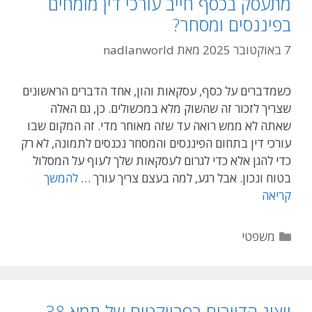
מתעסק בכסף חייב עורכי דין מומחים
ידועים
בפיננסים ומסחר?
בציבור
בדירה
7 באוקטובר 2025
מאת
nadlanworld
בבעלות
יחידה
כשמדברים על כסף, עסקאות והון, אחד הדברים הראשונים
שצריך לזכור זה שהשוק מלא במכשולים. כן, גם האלה
שאתה לא ממש רואה עד שזה מאוחר מדי. זה המקום שבו
עורכי דין בתחום הפיננסים והמסחר נכנסים לתמונה, לא רק
כדי להגן אלא כדי לגרום לעסקאות שלך לעוף על המסלול
בטוח ונכון. אבל רגע, למה בעצם צריך עורך …
להמשך
עסקאות
קריאה
מוצלחות
ובטוחות:
קטגוריות
משפטי
למה
כל
מתעסק
בכסף
ייצוג הדיירים בפרויקטים של תמא 38