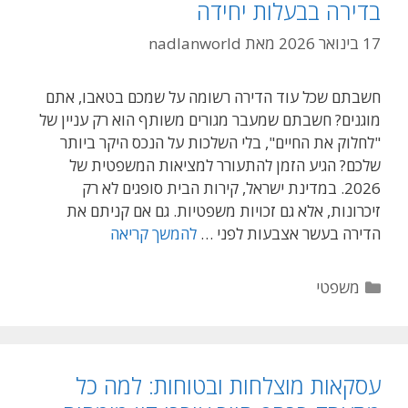
בדירה בבעלות יחידה
גונן
קסטנבאום
17 בינואר 2026
מאת
nadlanworld
חשבתם שכל עוד הדירה רשומה על שמכם בטאבו, אתם
מוגנים? חשבתם שמעבר מגורים משותף הוא רק עניין של
"לחלוק את החיים", בלי השלכות על הנכס היקר ביותר
שלכם? הגיע הזמן להתעורר למציאות המשפטית של
2026. במדינת ישראל, קירות הבית סופגים לא רק
זיכרונות, אלא גם זכויות משפטיות. גם אם קניתם את
הבית
הדירה בעשר אצבעות לפני …
להמשך קריאה
שלי,
הבית
קטגוריות
משפטי
שלנו?
המוקשים
המשפטיים
של
עסקאות מוצלחות ובטוחות: למה כל
מגורי