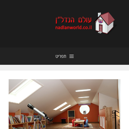
דלג
תוכן
תפריט