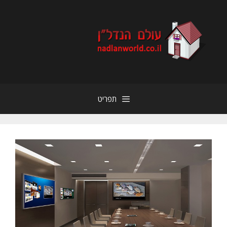
דלג
תוכן
תפריט