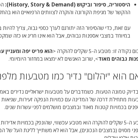
היסטוריה, סיפור וביקוש (History, Story & Demand):
הסי
ההקשר של מגיפת הקורונה והוקרה לצוותים הרפואיים הוא בהחלט ס
עם זאת, כדי שהסיפור הזה יתורגם לערך כספי גבוה, צריך להיות
במיוחד במצבי אספנות גבוהים, אבל הוא אינו חריג או כזה שמק
 נקודה זו: מטבע ה-5 שקלים להוקרה <
הוא פריט יפה ומעניין ע
ות גבוהים מאוד
>, שרוב האנשים לא ימצאו במחזור היומיומי.
ם הוא "יהלום" נדיר כמו מטבעות מלפנ
דיוק טמונה הטעות. כשמדברים על מטבעות ישראליים נדירים באמת
ות מתחילת דרכה של המדינה עם כמויות הנפקה זעירות, שגיאות
נים בכמויות קטנות מאוד ובמצבים מושלמים לפני עשרות שנים.
מטבע ה-5 שקלים להוקרה הוא מטבע עכשווי, שהונפק בכמויות אדירו
ני מסוים (במצבים הנכונים), אבל הוא לא משתייך לליגת העל של המ
ות אלפי שקלים.