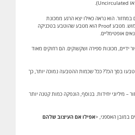
טבע שלא היה מעולם במחזור. הוא נראה כאילו יצא הרגע ממכונת
ההטבעה – חד, עם כל הפרטים החדים, ללא שריטות או סימני שימוש. מטבע Proof הוא מטבע שהוטבע בטכניקה
אים אופטימליים.
נספור ידיים, מכונות ספירה ושקשוקים. הם רחוקים מאוד
עו בסך הכל? ככל שכמות ההטבעה נמוכה יותר, כך
חזור – מיליוני יחידות. בנוסף, הונפקה כמות קטנה יותר
ם במובן האספני, <
אפילו אם העיצוב שלהם