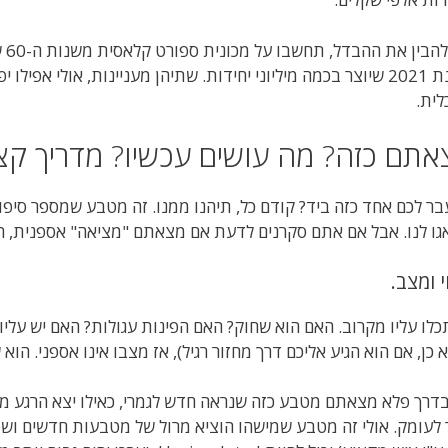
כד
משנת 2021 שיוצר בכמה מיליוני יחידות. שתיהן מעניינות, אולי א
ית.
אתם כזה? מה עושים עכשיו? מדריך קצר 
בר לכם אחד כזה ביד? קודם כל, תיהנו ממנו. זה מטבע שמספר סיפו
ו לנו. אבל אם אתם סקרנים לדעת אם מצאתם "מציאה" אספנית, ה
י ומצב.
לו עליו מקרוב. האם הוא שחוק? האם הפינות עגולות? האם יש עליו 
כן, אם הוא הגיע אליכם דרך מחזור רגיל), אז מצבו אינו אספני. הוא שווה 5 ש
דרך פלא מצאתם מטבע כזה שנראה חדש לגמרי, כאילו יצא הרגע מה
 לעומק. אולי זה מטבע שמישהו הוציא מרול של מטבעות חדשים וש