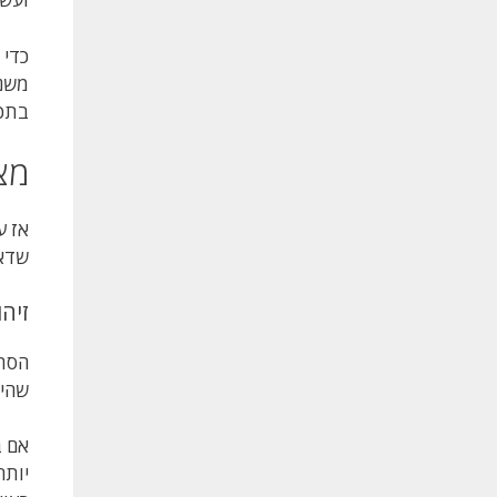
בתכל
מצ
אז ע
שדאג
זיהו
הסתכ
שהיא 
אם ב
יותר