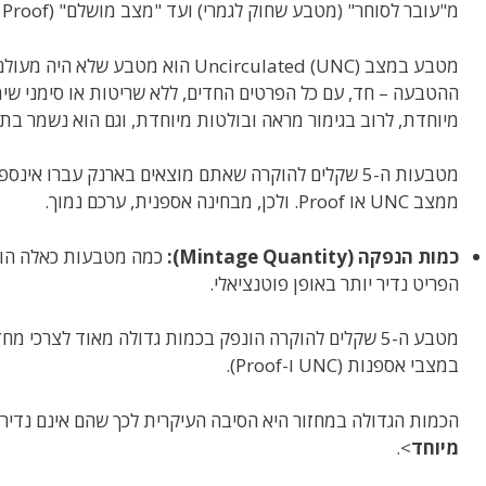
מ"עובר לסוחר" (מטבע שחוק לגמרי) ועד "מצב מושלם" (Proof או Uncirculated).
מטבע במצב Uncirculated (UNC) הוא מ
מיוחדת, לרוב בגימור מראה ובולטות מיוחדת, וגם הוא נשמר בתנ
מטבעות ה-5 שקלים להוקרה שאתם מוצאים בארנק עברו אי
ממצב UNC או Proof. ולכן, מבחינה אספנית, ערכם נמוך.
כמות הנפקה (Mintage Quantity):
כמה מטבעות כאלה הוטב
הפריט נדיר יותר באופן פוטנציאלי.
מטבע ה-5 שקלים להוקרה הונפק בכמות גדולה מאוד לצרכי מ
במצבי אספנות (UNC ו-Proof).
הכמות הגדולה במחזור היא הסיבה העיקרית לכך שהם אינם נדירי
מיוחד
>.