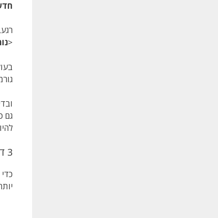
חדש
רגע,
<
נו
בעול
גורמ
גם כ
להיו
3 דברים שהופכים מטבע ל"מיוחד" באמת באספנות
כדי 
יותר