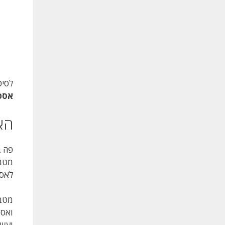
לסיכום
אספנ
הא
פה ב
מטבע
לאספ
ואספ
ועשר