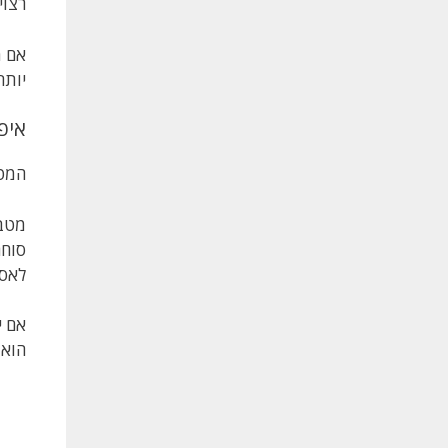
רצוי ע"י איש מ
יותר
איפ
המטב
מטבע
סוחר
לאספ
אם י
הוא 