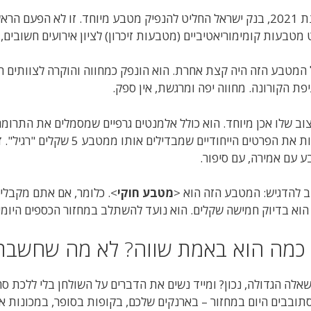
בשנת 2021, בנק ישראל החליט להנפיק מטבע מיוחד. זו לא הפעם 
מטבעות קומימוריאטיביים (מטבעות זיכרון) לציון אירועים חשובים, 
המטבע הזה היה קצת אחרת. הוא הונפק כמחווה והוקרה לצוותים ה
פת הקורונה. מחווה יפה ומרגשת, אין ספק.
וב שלו אכן מיוחד. הוא כולל אלמנטים גרפיים שמסמלים את התרו
לראות את הפרטים הייחודיים
 עם אמירה, עם סיפור.
 להדגיש: המטבע הזה הוא <
מטבע חוקי
>. כלומר, אם אתם מקבלים
הוא בדיוק חמישה שקלים. הוא נועד להשתלב במחזור הכספים היומיו
 כמה הוא באמת שווה? לא מה שחשבת
שאלה הגדולה, נכון? ומייד נשים את הדברים על השולחן בלי ללכת 
ובבים היום במחזור – בארנקים שלכם, בקופות בסופר, במכונות או