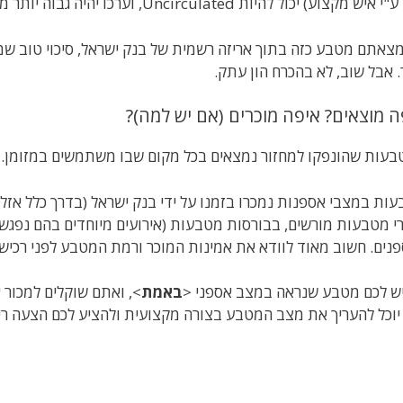
קצוע) יכול להיות Uncirculated, וערכו יהיה גבוה יותר מהערך הנקוב, אבל עדיין לא מדובר באלפי שקלים.
. אבל שוב, לא בהכרח הון עתק.
ה מוצאים? איפה מוכרים (אם יש למה)?
עות שהונפקו למחזור נמצאים בכל מקום שבו משתמשים במזומן. פ
ות במצבי אספנות נמכרו בזמנו על ידי בנק ישראל (בדרך כלל אזלו
י מטבעות מורשים, בבורסות מטבעות (אירועים מיוחדים בהם נפגשי
נים. חשוב מאוד לוודא את אמינות המוכר ורמת המטבע לפני רכיש
ש לכם מטבע שנראה במצב אספני <
באמת
>, ואתם שוקלים למכור 
יוכל להעריך את מצב המטבע בצורה מקצועית ולהציע לכם הצעה רי