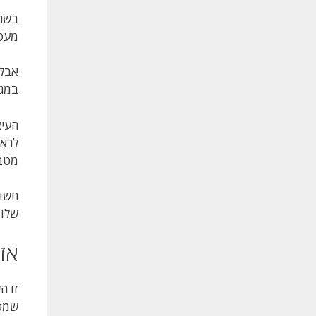
מעט 
אבל 
במגי
העיצ
מטבע
חשוב
שלו 
אז
זו ה
שמסת