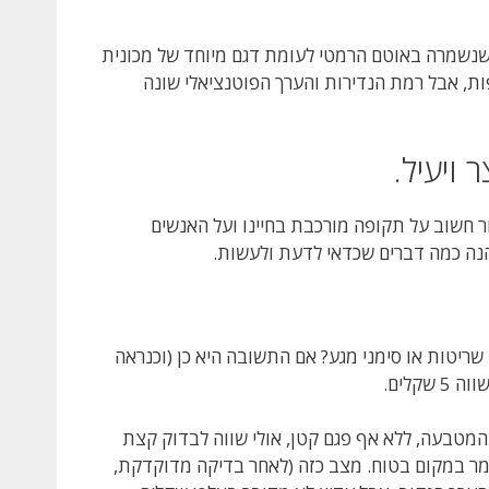
י להבין את ההבדל, תחשבו על מכונית ספורט קלאסית משנות ה-60 שנשמרה באוטם הרמטי לעומת דגם מיוחד של מכונית
פילו יפות, אבל רמת הנדירות והערך הפוטנציאלי שונה
ויעיל.
ר חשוב על תקופה מורכבת בחיינו ועל האנשים
נה כמה דברים שכדאי לדעת ולעשות.
שריטות או סימני מגע? אם התשובה היא כן (וכנראה
קלים.
מטבעה, ללא אף פגם קטן, אולי שווה לבדוק קצת
מר במקום בטוח. מצב כזה (לאחר בדיקה מדוקדקת,