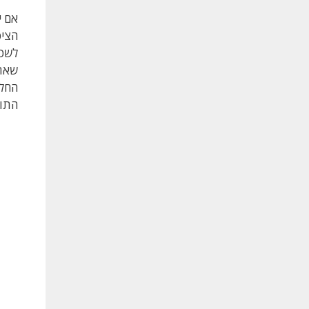
אם י
הציפ
לשכנ
שאתם
החלט
התוצ