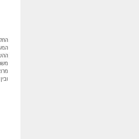
החלט
המשפ
ההשק
משרד
מרוצ
ובין