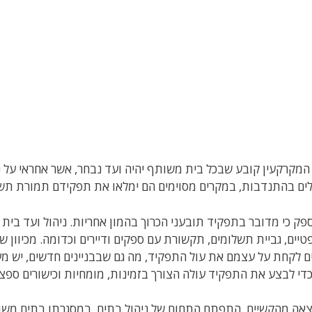
המקרקעין קובע שבכל בית משותף יהיה ועד נבחר, אשר אחראי על נ
ים בהתנדבות, במקרים מסוימים הם ימלאו את תפקידם תמורת תשל
ספק כי מדובר בתפקיד תובעני הכרוך בהמון אחריות. ניהול ועד בית
יים, גביית תשלומים, תקשורת עם ספקים ודיירים וכדומה. מכיוון 
 לקחת על עצמם את עול התפקיד, מה גם שבבניינים חדשים, יש מערכ
כדי לבצע את התפקיד עולה הצורך בזמינות, מומחיות וכישורים ספצי
אה מהקשיים, התפתח התחום של ניהול בתים, במסגרתו בתים משו