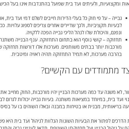
ות ומקצועיות, ולעיתים ועד בית שפועל בהתנדבות אינו בעל הכי
גבייה – על פי חוק כל בעלי הדירות חייבים לשלם דמי ועד בית, א
לבעיות תקציביות, ולכך שדיירים אחרים צריכים לספוג עלויות. 
ונפגם, והיכולת שלו לנהל הליכי גבייה הפכה ללקויה.
תחזוקה – קושי נוסף הוא בתחום התחזוקה. ענף הבנייה משתנה 
מורכבות יותר בבתים משותפים. מערכות אלו דורשות תחזוקה שוט
בהרבה מערכות, לא תמיד התחזוקה תהיה ראויה ומיטבית.
צד מתמודדים עם הקשיים?
ר, לא משנה עד כמה מערכות הבניין יהיו מורכבות, החוק מחייב את ה
וי ועד בית, במיוחד במציאות משתנה. בעיות גבייה יכולות לגרום לב
עה בריאותית, מבנית או בטיחות במבנה ובאלו השוהים בו על בסיס 
הדרכים לפתור את הבעיות השונות הנלוות לניהול ועד בית היא פש
 על ניהול הבניין ועל תחזוקתו השוטפת, תדאג לענייני גביה והתנה