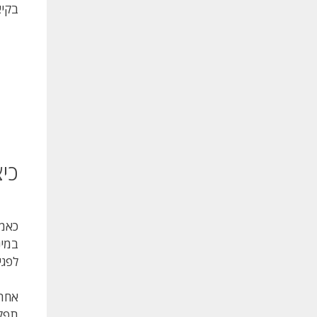
בקיא
כי
כאמו
במינ
לפגי
אחת 
תפקח